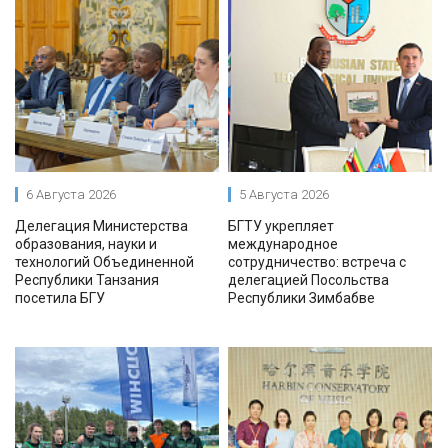
6 Августа 2026
5 Августа 2026
Делегация Министерства
БГТУ укрепляет
образования, науки и
международное
технологий Объединенной
сотрудничество: встреча с
Республики Танзания
делегацией Посольства
посетила БГУ
Республики Зимбабве