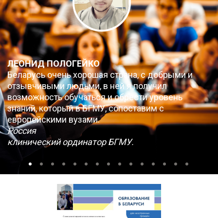
ЛЕОНИД ПОЛОГЕЙКО
Беларусь очень хорошая страна, с добрыми и
отзывчивыми людьми, в ней я получил
возможность обучаться и обрести уровень
знаний, который в БГМУ, сопоставим с
европейскими вузами.
Россия
клинический ординатор БГМУ.