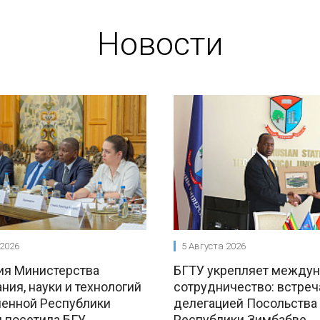
Новости
 2026
5 Августа 2026
ия Министерства
БГТУ укрепляет между
ния, науки и технологий
сотрудничество: встреч
енной Республики
делегацией Посольства
 посетила БГУ
Республики Зимбабве