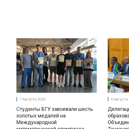
7 Августа 2026
6 Августа
Студенты БГУ завоевали шесть
Делегац
золотых медалей на
образова
Международной
Объедин
математической олимпиаде
Танзания