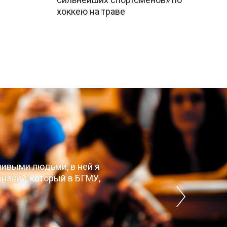
хоккею на траве
чивыми людьми, в ней я
наний, который в БГМУ,