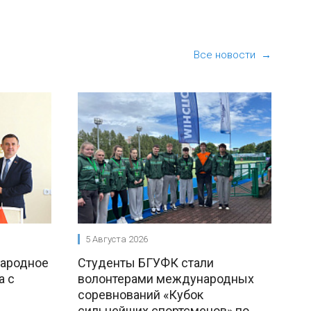
Все новости →
5 Августа 2026
народное
Студенты БГУФК стали
а с
волонтерами международных
соревнований «Кубок
сильнейших спортсменов» по