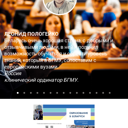
ЛЕОНИД ПОЛОГЕЙКО
Беларусь очень хорошая страна, с добрыми и
отзывчивыми людьми, в ней я получил
возможность обучаться и обрести уровень
знаний, который в БГМУ, сопоставим с
европейскими вузами.
Россия
клинический ординатор БГМУ.