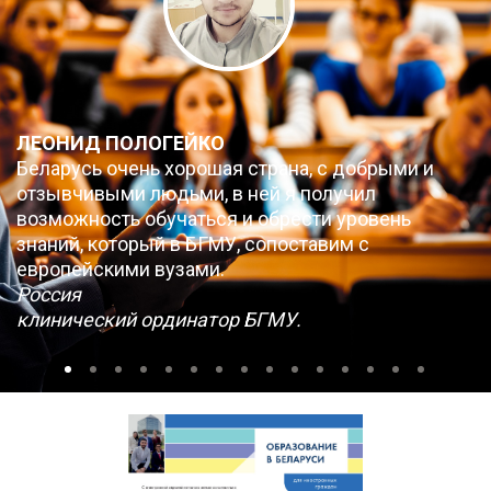
ЛЕОНИД ПОЛОГЕЙКО
Беларусь очень хорошая страна, с добрыми и
отзывчивыми людьми, в ней я получил
возможность обучаться и обрести уровень
знаний, который в БГМУ, сопоставим с
европейскими вузами.
Россия
клинический ординатор БГМУ.