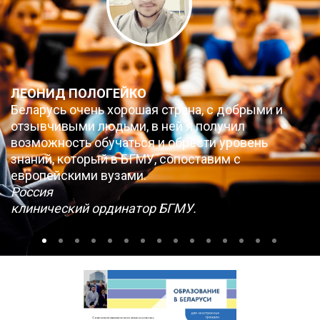
ЛЕОНИД ПОЛОГЕЙКО
Беларусь очень хорошая страна, с добрыми и
отзывчивыми людьми, в ней я получил
возможность обучаться и обрести уровень
знаний, который в БГМУ, сопоставим с
европейскими вузами.
Россия
клинический ординатор БГМУ.