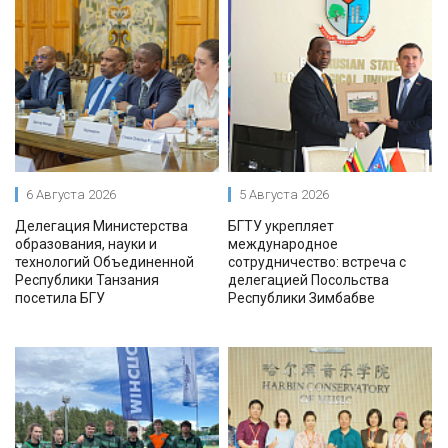
6 Августа 2026
5 Августа 2026
Делегация Министерства
БГТУ укрепляет
образования, науки и
международное
технологий Объединенной
сотрудничество: встреча с
Республики Танзания
делегацией Посольства
посетила БГУ
Республики Зимбабве