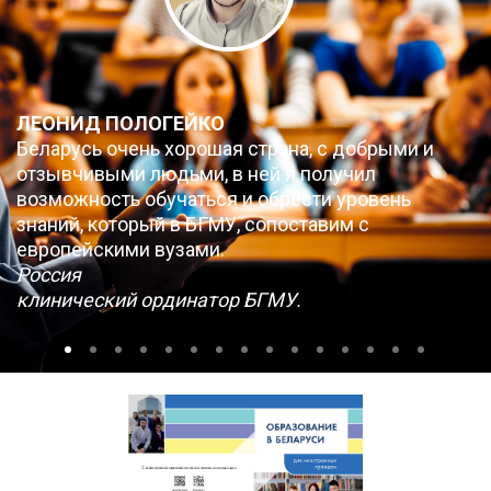
ЛЕОНИД ПОЛОГЕЙКО
Беларусь очень хорошая страна, с добрыми и
отзывчивыми людьми, в ней я получил
возможность обучаться и обрести уровень
знаний, который в БГМУ, сопоставим с
европейскими вузами.
Россия
клинический ординатор БГМУ.