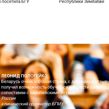
 посетила БГУ
Республики Зимбабве
ЛЕОНИД ПОЛОГЕЙКО
Беларусь очень хорошая страна, с добрыми и отзыв
получил возможность обучаться и обрести уровень з
сопоставим с европейскими вузами.
Россия
клинический ординатор БГМУ.