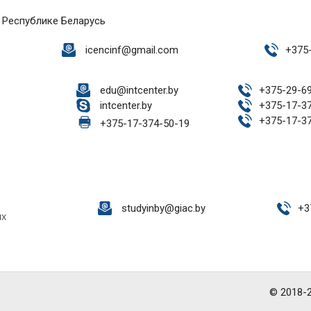
 Республике Беларусь
icencinf@gmail.com
+
375
edu@intcenter.by
+
375-29-6
intcenter.by
+
375-17-3
+
375-17-3
+
375-17-374-50-19
studyinby@giac.by
+
3
ых
© 2018-