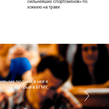
сильнейших спортсменов» по
хоккею на траве
чивыми людьми, в ней я
наний, который в БГМУ,