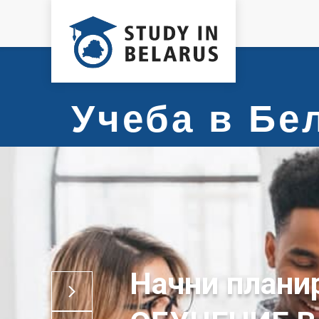
Учеба в Б
Начни плани