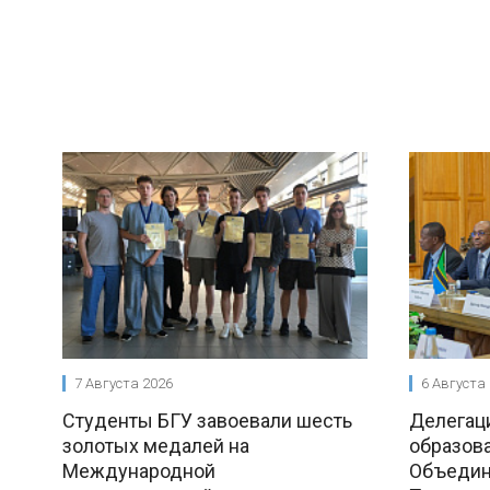
7 Августа 2026
6 Августа
Студенты БГУ завоевали шесть
Делегац
золотых медалей на
образова
Международной
Объедин