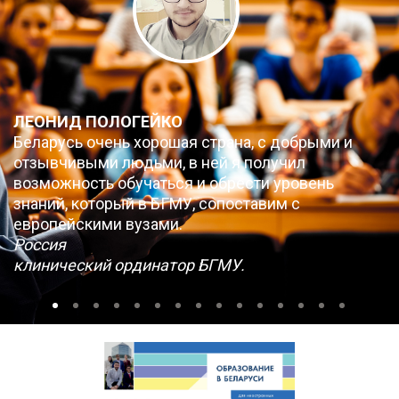
ЛЕОНИД ПОЛОГЕЙКО
Беларусь очень хорошая страна, с добрыми и
отзывчивыми людьми, в ней я получил
возможность обучаться и обрести уровень
знаний, который в БГМУ, сопоставим с
европейскими вузами.
Россия
клинический ординатор БГМУ.