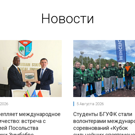
Новости
 2026
5 Августа 2026
репляет международное
Студенты БГУФК стали
чество: встреча с
волонтерами междунар
ией Посольства
соревнований «Кубок
ики Зимбабве
сильнейших спортсмено