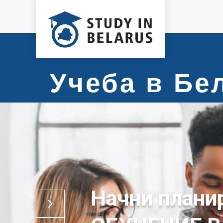
Учеба в Б
Начни плани