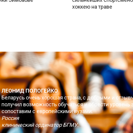
хоккею на траве
ЛЕОНИД ПОЛОГЕЙКО
Беларусь очень хорошая страна, с добрыми и отзыв
получил возможность обучаться и обрести уровень з
сопоставим с европейскими вузами.
Россия
клинический ординатор БГМУ.