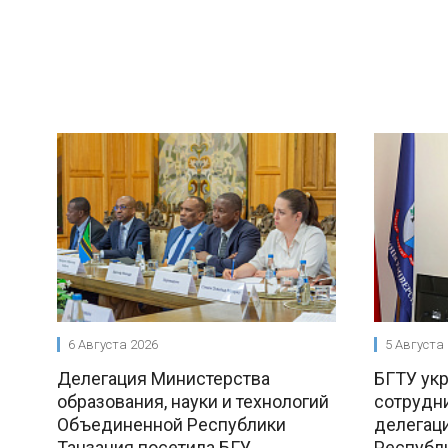
6 Августа 2026
5 Августа
Делегация Министерства
БГТУ ук
образования, науки и технологий
сотрудни
Объединенной Республики
делегац
Танзания посетила БГУ
Республ