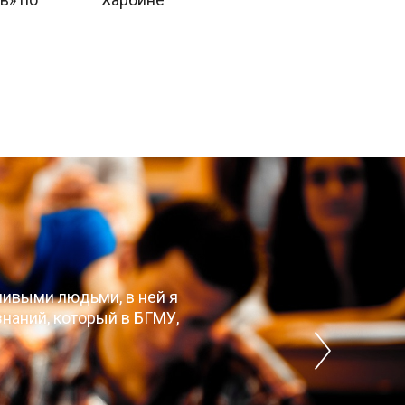
чивыми людьми, в ней я
наний, который в БГМУ,