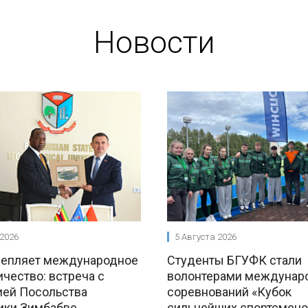
Новости
 2026
5 Августа 2026
репляет международное
Студенты БГУФК стали
чество: встреча с
волонтерами междунар
ией Посольства
соревнований «Кубок
ики Зимбабве
сильнейших спортсмено