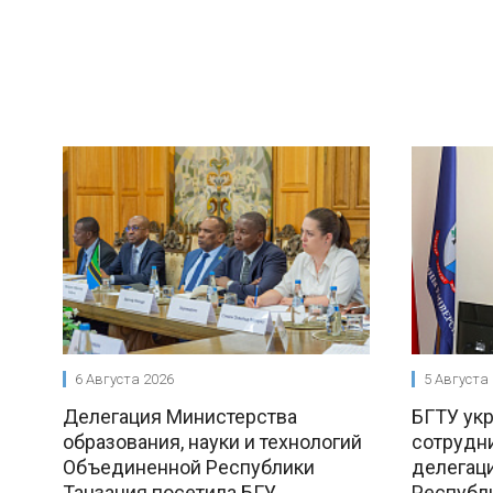
6 Августа 2026
5 Августа
Делегация Министерства
БГТУ ук
образования, науки и технологий
сотрудни
Объединенной Республики
делегац
Танзания посетила БГУ
Республ