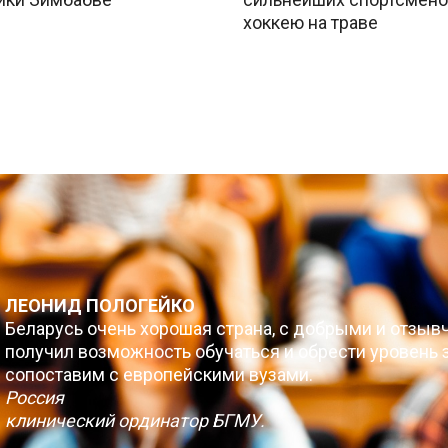
хоккею на траве
ЛЕОНИД ПОЛОГЕЙКО
Беларусь очень хорошая страна, с добрыми и отзыв
получил возможность обучаться и обрести уровень з
сопоставим с европейскими вузами.
Россия
клинический ординатор БГМУ.