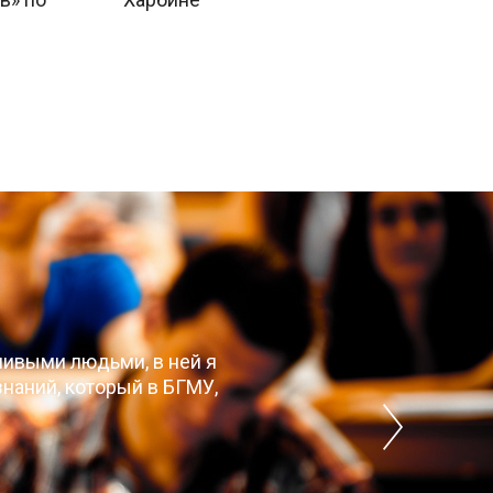
чивыми людьми, в ней я
наний, который в БГМУ,