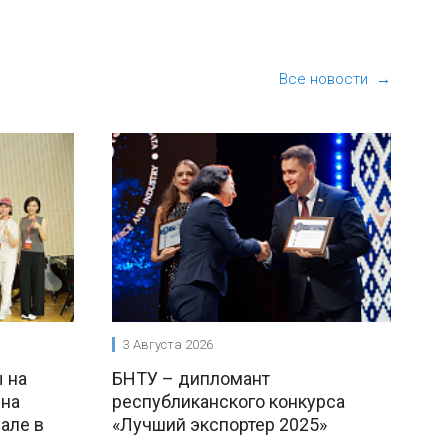
Все новости →
3 Августа 2026
 на
БНТУ – дипломант
 на
республиканского конкурса
але в
«Лучший экспортер 2025»