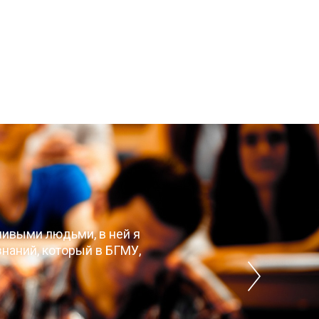
чивыми людьми, в ней я
наний, который в БГМУ,