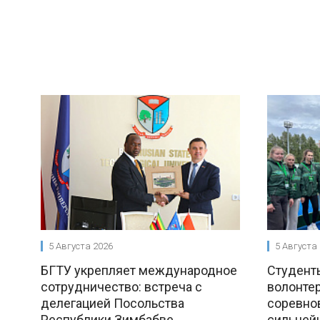
5 Августа 2026
5 Августа
БГТУ укрепляет международное
Студент
сотрудничество: встреча с
волонте
делегацией Посольства
соревно
Республики Зимбабве
сильней