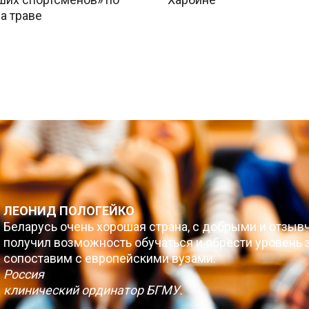
а траве
ЛЕОНИД ПОЛОГЕЙКО
Беларусь очень хорошая страна, с добрыми и отзыв
получил возможность обучаться и обрести уровень з
сопоставим с европейскими вузами.
Россия
клинический ординатор БГМУ.