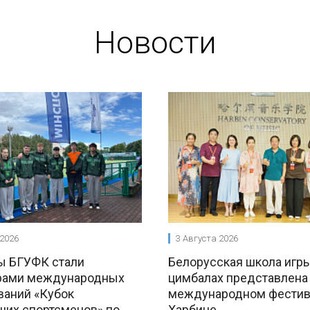
Новости
 2026
3 Августа 2026
ы БГУФК стали
Белорусская школа игры
рами международных
цимбалах представлена
ваний «Кубок
международном фестив
ших спортсменов» по
Харбине