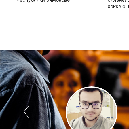
хоккею н