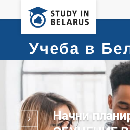
Учеба в Б
Начни плани