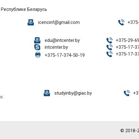
 Республике Беларусь
icencinf@gmail.com
+
375
edu@intcenter.by
+
375-29-6
intcenter.by
+
375-17-3
+
375-17-3
+
375-17-374-50-19
studyinby@giac.by
+
3
ых
© 2018-