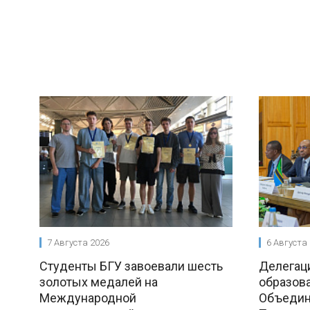
7 Августа 2026
6 Августа
Студенты БГУ завоевали шесть
Делегац
золотых медалей на
образова
Международной
Объедин