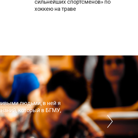
сильнейших спортсменов» по
хоккею на траве
чивыми людьми, в ней я
наний, который в БГМУ,