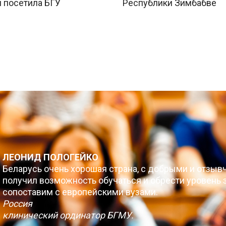
 посетила БГУ
Республики Зимбабве
ЛЕОНИД ПОЛОГЕЙКО
Беларусь очень хорошая страна, с добрыми и отзыв
получил возможность обучаться и обрести уровень з
сопоставим с европейскими вузами.
Россия
клинический ординатор БГМУ.