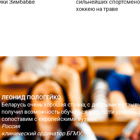
ики Зимбабве
сильнейших спортсмено
хоккею на траве
ЛЕОНИД ПОЛОГЕЙКО
Беларусь очень хорошая страна, с добрыми и отзыв
получил возможность обучаться и обрести уровень з
сопоставим с европейскими вузами.
Россия
клинический ординатор БГМУ.