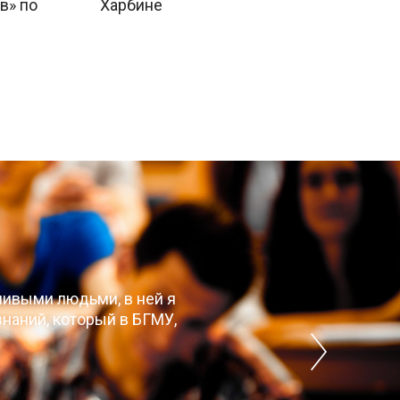
в» по
Харбине
чивыми людьми, в ней я
наний, который в БГМУ,