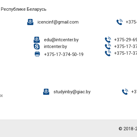
 Республике Беларусь
icencinf@gmail.com
+
375
edu@intcenter.by
+
375-29-6
intcenter.by
+
375-17-3
+
375-17-3
+
375-17-374-50-19
studyinby@giac.by
+
3
ых
© 2018-