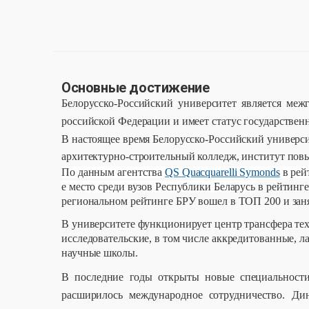
Основные достижение
Белорусско-Российский университет является меж
российской Федерации и имеет статус государственн
В настоящее время Белорусско-Российский универси
архитектурно-строительный колледж, институт пов
По данным агентства
QS
Quacquarelli
Symonds
в ре
е место среди вузов Республики Беларусь
в рейтинге
региональном рейтинге БРУ вошел в ТОП 200 и заня
В университете функционирует центр трансфера те
исследовательские, в том числе аккредитованные,
научные школы.
В последние годы открыты новые специальности
расширилось международное сотрудничество.
Дин