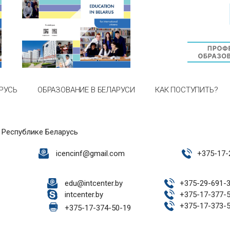
РУСЬ
ОБРАЗОВАНИЕ В БЕЛАРУСИ
КАК ПОСТУПИТЬ?
 Республике Беларусь
icencinf@gmail.com
+
375-17-
edu@intcenter.by
+
375-29-691-
intcenter.by
+
375-17-377-
+
375-17-373-
+
375-17-374-50-19