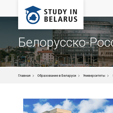
Белорусско-Рос
>
>
>
Главная
Образование в Беларуси
Университеты