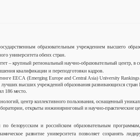
государственным образовательным учреждением высшего образ
ого университета обеих стран.
тет – крупный региональный научно-образовательный центр, в со
ышения квалификации и переподготовки кадров.
йтинге
EECA
(
Emerging
Europe
and
Central
Asia
)
University
Rankings
 лучших высших учреждений образования развивающихся стран Е
л 186 место.
хнологий, центр коллективного пользования, оснащенный уника
 лаборатории, открыты инжиниринговый и научно-практические ц
 по белорусским и российским образовательным программам,
амическое развитие университета позволяет сохранять лид