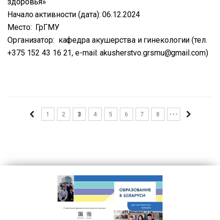
здоровья»
Начало активности (дата): 06.12.2024
Место: ГрГМУ
Организатор: кафедра акушерства и гинекологии (тел.
+375 152 43 16 21, e-mail: akusherstvo.grsmu@gmail.com)
1
2
3
4
5
6
7
8