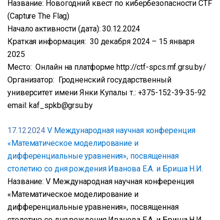
Название: Новогодний квест по кибербезопасности CTF
(Capture The Flag)
Начало активности (дата): 30.12.2024
Краткая информация: 30 декабря 2024 – 15 января
2025
Место: Онлайн на платформе http://ctf-spcs.mf.grsu.by/
Организатор: Гродненский государственный
университет имени Янки Купалы т.: +375-152-39-35-92
email: kaf_spkb@grsu.by
17.12.2024
V Международная научная конференция
«Математическое моделирование и
дифференциальные уравнения», посвященная
столетию со дня рождения Иванова Е.А. и Бриша Н.И.
Название: V Международная научная конференция
«Математическое моделирование и
дифференциальные уравнения», посвященная
столетию со дня рождения Иванова Е.А. и Бриша Н.И.