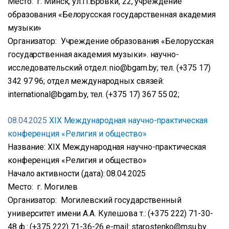
Место: г. Минск, ул.П.Бровки, 22, учреждение
образования «Белорусская государственная академия
музыки»
Организатор: Учреждение образования «Белорусская
государственная академия музыки». научно-
исследовательский отдел: nio@bgam.by; тел. (+375 17)
342 97 96; отдел международных связей:
international@bgam.by, тел. (+375 17) 367 55 02;
08.04.2025
ХIХ Международная научно-практическая
конференция «Религия и общество»
Название: ХIХ Международная научно-практическая
конференция «Религия и общество»
Начало активности (дата): 08.04.2025
Место: г. Могилев
Организатор: Могилевский государственный
университет имени А.А. Кулешова т.: (+375 222) 71-30-
48 ф.: (+375 222) 71-36-26 e-mail: starostenko@msu.by