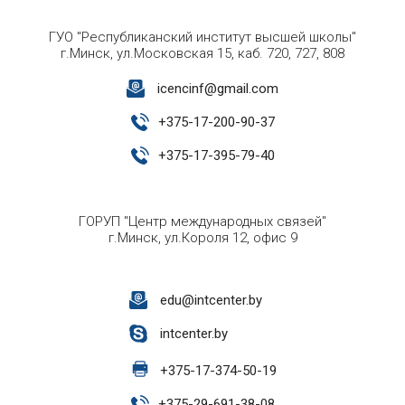
ГУО "Республиканский институт высшей школы"
г.Минск, ул.Московская 15, каб. 720, 727, 808
icencinf@gmail.com
+
375-17-200-90-37
+
375-17-395-79-40
ГОРУП "Центр международных связей"
г.Минск, ул.Короля 12, офис 9
edu@intcenter.by
intcenter.by
+
375-17-374-50-19
+
375-29-691-38-08