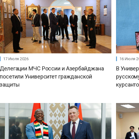
17 Июля 2026
16 Июля 2
Делегации МЧС России и Азербайджана
В Униве
посетили Университет гражданской
русском
защиты
курсант