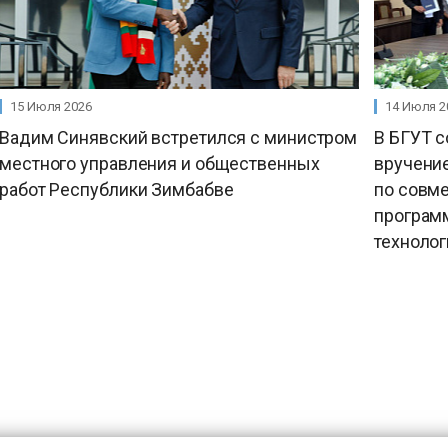
15 Июля 2026
14 Июля 2
Вадим Синявский встретился с министром
В БГУТ 
местного управления и общественных
вручени
работ Республики Зимбабве
по совм
програм
техноло