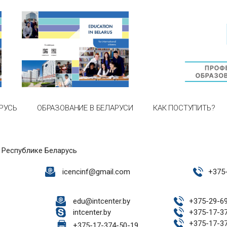
РУСЬ
ОБРАЗОВАНИЕ В БЕЛАРУСИ
КАК ПОСТУПИТЬ?
 Республике Беларусь
icencinf@gmail.com
+
375
edu@intcenter.by
+
375-29-6
intcenter.by
+
375-17-3
+
375-17-3
+
375-17-374-50-19