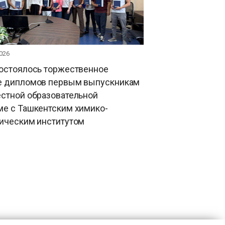
026
состоялось торжественное
е дипломов первым выпускникам
естной образовательной
ме с Ташкентским химико-
гическим институтом