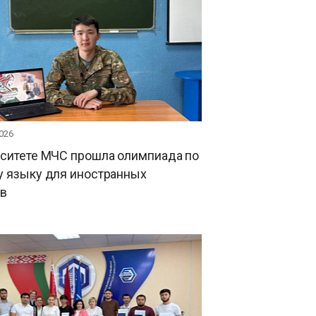
026
рситете МЧС прошла олимпиада по
у языку для иностранных
ов