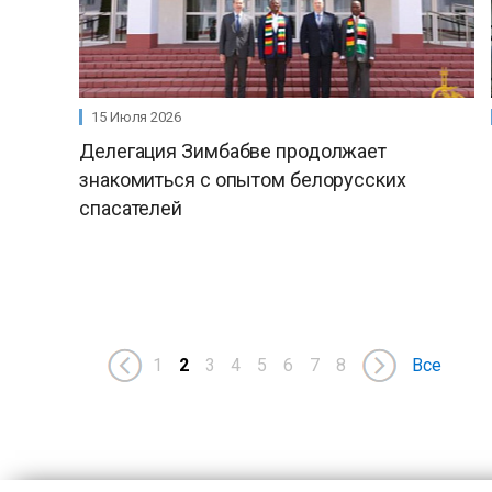
15 Июля 2026
Делегация Зимбабве продолжает
знакомиться с опытом белорусских
спасателей
1
2
3
4
5
6
7
8
Все