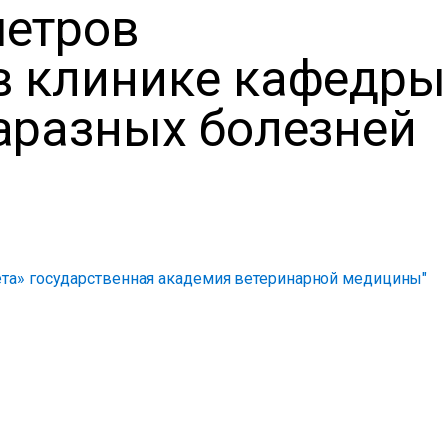
метров
в клинике кафедры
аразных болезней
чета» государственная академия ветеринарной медицины"