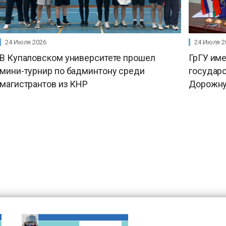
24 Июля 2026
24 Июля 2
В Купаловском университете прошел
ГрГУ им
мини-турнир по бадминтону среди
государ
магистрантов из КНР
Дорожну