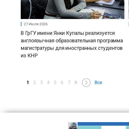
27 Июля 2026
В ГрГУ имени Янки Купалы реализуется
англоязычная образовательная программа
магистратуры для иностранных студентов
из КНР
1
2
3
4
5
6
7
8
Все