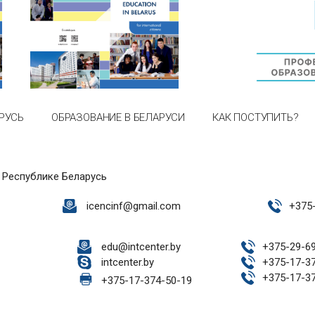
РУСЬ
ОБРАЗОВАНИЕ В БЕЛАРУСИ
КАК ПОСТУПИТЬ?
 Республике Беларусь
icencinf@gmail.com
+
375
edu@intcenter.by
+
375-29-6
intcenter.by
+
375-17-3
+
375-17-3
+
375-17-374-50-19