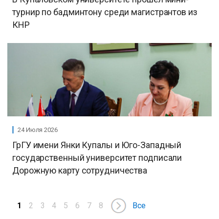
турнир по бадминтону среди магистрантов из
КНР
24 Июля 2026
ГрГУ имени Янки Купалы и Юго-Западный
государственный университет подписали
Дорожную карту сотрудничества
1
2
3
4
5
6
7
8
Все