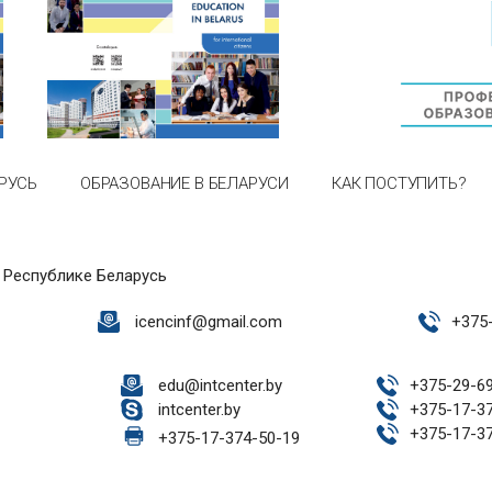
РУСЬ
ОБРАЗОВАНИЕ В БЕЛАРУСИ
КАК ПОСТУПИТЬ?
 Республике Беларусь
icencinf@gmail.com
+
375
edu@intcenter.by
+
375-29-6
intcenter.by
+
375-17-3
+
375-17-3
+
375-17-374-50-19