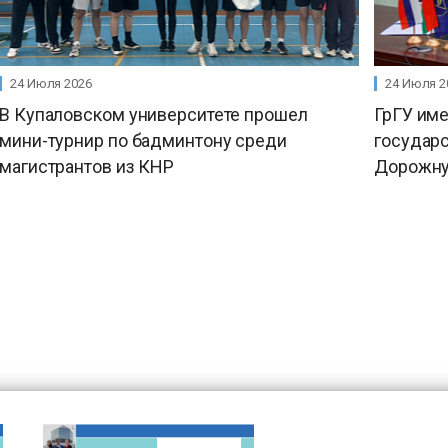
24 Июля 2026
24 Июля 2
В Купаловском университете прошел
ГрГУ им
мини-турнир по бадминтону среди
государ
магистрантов из КНР
Дорожну