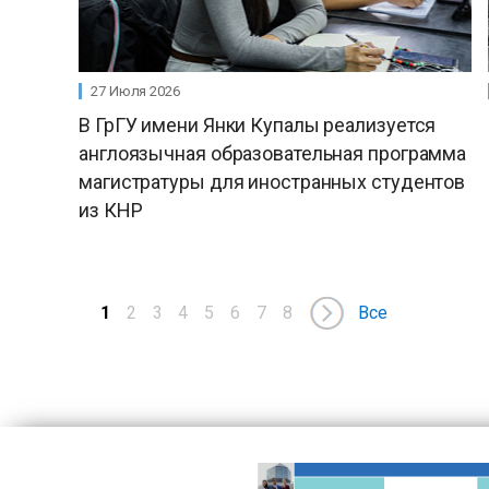
27 Июля 2026
В ГрГУ имени Янки Купалы реализуется
англоязычная образовательная программа
магистратуры для иностранных студентов
из КНР
1
2
3
4
5
6
7
8
Все