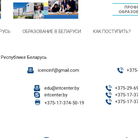
РУСЬ
ОБРАЗОВАНИЕ В БЕЛАРУСИ
КАК ПОСТУПИТЬ?
 Республике Беларусь
icencinf@gmail.com
+
375
edu@intcenter.by
+
375-29-6
intcenter.by
+
375-17-3
+
375-17-3
+
375-17-374-50-19