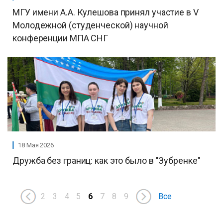
МГУ имени А.А. Кулешова принял участие в V
Молодежной (студенческой) научной
конференции МПА СНГ
18 Мая 2026
Дружба без границ: как это было в "Зубренке"
2
3
4
5
6
7
8
9
Все