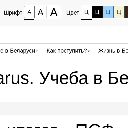
А
А
А
Ц
Ц
Ц
Ц
Шрифт
Цвет
е в Беларуси
Как поступить?
Жизнь в Б
larus. Учеба в Б