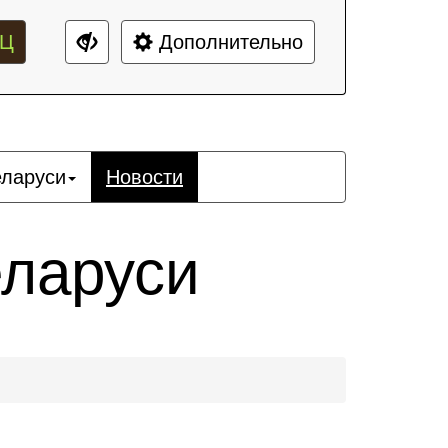
Ц
Дополнительно
еларуси
Новости
еларуси