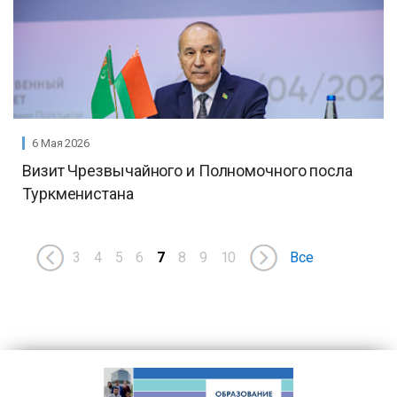
6 Мая 2026
Визит Чрезвычайного и Полномочного посла
Туркменистана
3
4
5
6
7
8
9
10
Все