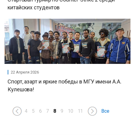
китайских студентов
22 Апреля 2026
Спорт, азарт и яркие победы в МГУ имени А.А.
Кулешова!
4
5
6
7
8
9
10
11
Все