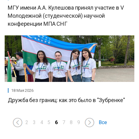
МГУ имени А.А. Кулешова принял участие в V
Молодежной (студенческой) научной
конференции МПА СНГ
18 Мая 2026
Дружба без границ: как это было в "Зубренке"
2
3
4
5
6
7
8
9
Все