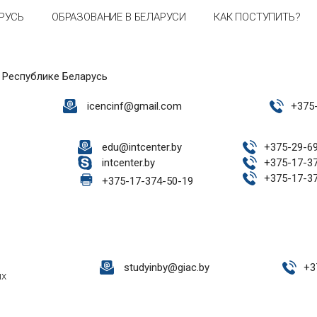
РУСЬ
ОБРАЗОВАНИЕ В БЕЛАРУСИ
КАК ПОСТУПИТЬ?
 Республике Беларусь
icencinf@gmail.com
+
375
edu@intcenter.by
+
375-29-6
intcenter.by
+
375-17-3
+
375-17-3
+
375-17-374-50-19
studyinby@giac.by
+
3
ых