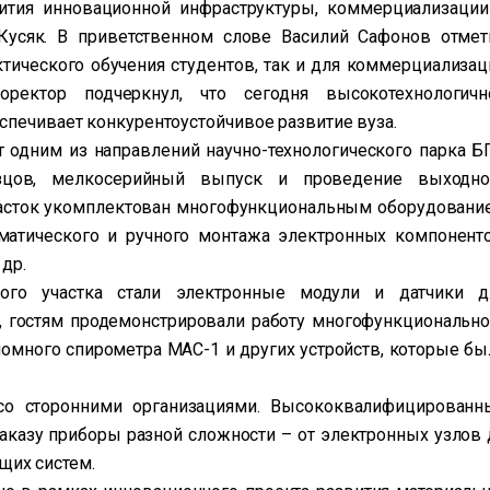
вития инновационной инфраструктуры, коммерциализации
 Кусяк. В приветственном слове Василий Сафонов отмет
ктического обучения студентов, так и для коммерциализац
оректор подчеркнул, что сегодня высокотехнологичн
спечивает конкурентоустойчивое развитие вуза.
 одним из направлений научно-технологического парка БГ
азцов, мелкосерийный выпуск и проведение выходно
участок укомплектован многофункциональным оборудовани
оматического и ручного монтажа электронных компоненто
др.
ого участка стали электронные модули и датчики д
о, гостям продемонстрировали работу многофункционально
номного спирометра МАС-1 и других устройств, которые бы
 со сторонними организациями. Высококвалифицированн
аказу приборы разной сложности – от электронных узлов 
их систем.