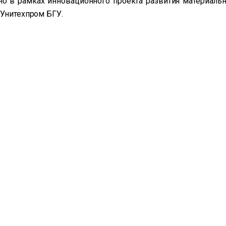
о в рамках инновационного проекта развития материальн
 Унитехпром БГУ.