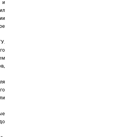
 и
ил
ии
ое
У.
го
ем
в,
ля
го
ли
ые
до