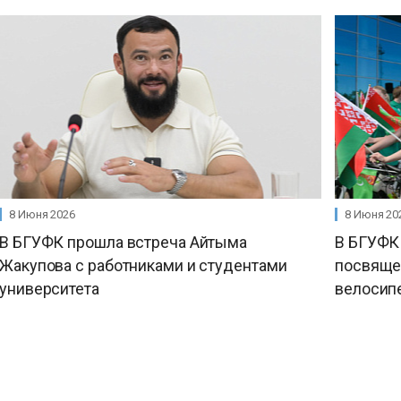
8 Июня 2026
8 Июня 20
В БГУФК прошла встреча Айтыма
В БГУФК 
Жакупова с работниками и студентами
посвяще
университета
велосип