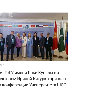
026
я ГрГУ имени Янки Купалы во
ректором Ириной Китурко приняла
 в конференции Университета ШОС