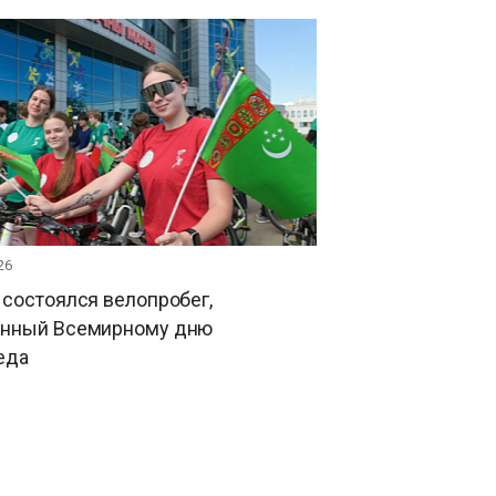
26
состоялся велопробег,
нный Всемирному дню
еда