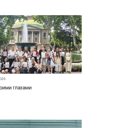
026
оими глазами