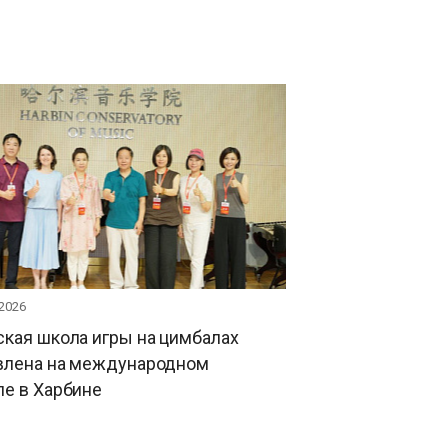
 2026
кая школа игры на цимбалах
влена на международном
ле в Харбине