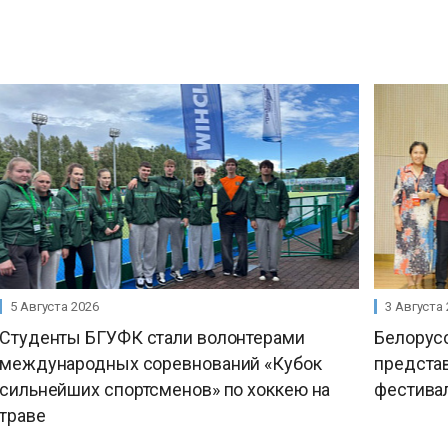
5 Августа 2026
3 Августа
Студенты БГУФК стали волонтерами
Белорусс
международных соревнований «Кубок
предста
сильнейших спортсменов» по хоккею на
фестива
траве