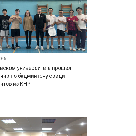
026
овском университете прошел
рнир по бадминтону среди
нтов из КНР