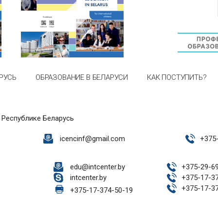
РУСЬ
ОБРАЗОВАНИЕ В БЕЛАРУСИ
КАК ПОСТУПИТЬ?
 Республике Беларусь
icencinf@gmail.com
+
375
edu@intcenter.by
+
375-29-6
intcenter.by
+
375-17-3
+
375-17-3
+
375-17-374-50-19