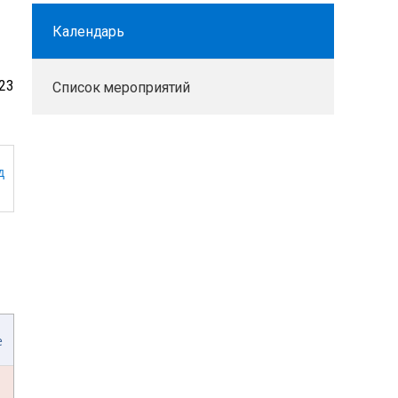
Календарь
23
Список мероприятий
д
е