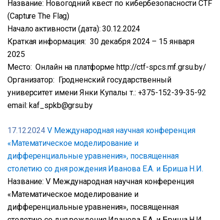
Название: Новогодний квест по кибербезопасности CTF
(Capture The Flag)
Начало активности (дата): 30.12.2024
Краткая информация: 30 декабря 2024 – 15 января
2025
Место: Онлайн на платформе http://ctf-spcs.mf.grsu.by/
Организатор: Гродненский государственный
университет имени Янки Купалы т.: +375-152-39-35-92
email: kaf_spkb@grsu.by
17.12.2024
V Международная научная конференция
«Математическое моделирование и
дифференциальные уравнения», посвященная
столетию со дня рождения Иванова Е.А. и Бриша Н.И.
Название: V Международная научная конференция
«Математическое моделирование и
дифференциальные уравнения», посвященная
столетию со дня рождения Иванова Е.А. и Бриша Н.И.