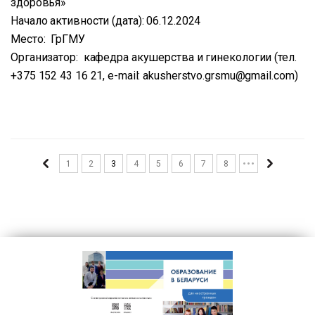
здоровья»
Начало активности (дата): 06.12.2024
Место: ГрГМУ
Организатор: кафедра акушерства и гинекологии (тел.
+375 152 43 16 21, e-mail: akusherstvo.grsmu@gmail.com)
1
2
3
4
5
6
7
8