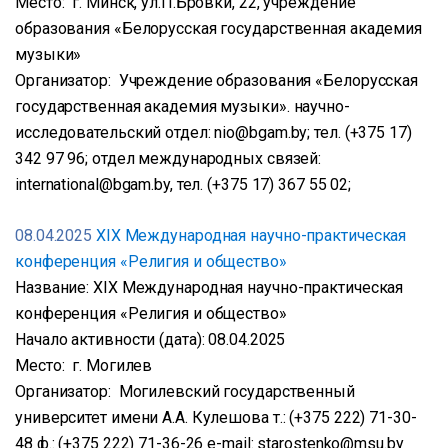
Место: г. Минск, ул.П.Бровки, 22, учреждение
образования «Белорусская государственная академия
музыки»
Организатор: Учреждение образования «Белорусская
государственная академия музыки». научно-
исследовательский отдел: nio@bgam.by; тел. (+375 17)
342 97 96; отдел международных связей:
international@bgam.by, тел. (+375 17) 367 55 02;
08.04.2025
ХIХ Международная научно-практическая
конференция «Религия и общество»
Название: ХIХ Международная научно-практическая
конференция «Религия и общество»
Начало активности (дата): 08.04.2025
Место: г. Могилев
Организатор: Могилевский государственный
университет имени А.А. Кулешова т.: (+375 222) 71-30-
48 ф.: (+375 222) 71-36-26 e-mail: starostenko@msu.by