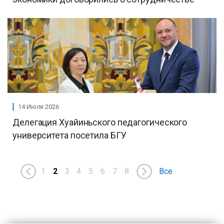
14 Июля 2026
Делегация Хуайиньского педагогического
университета посетила БГУ
1
2
3
4
5
6
7
8
Все