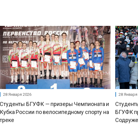
28 Января 2026
28 Января
Студенты БГУФК — призеры Чемпионата и
Студенты
Кубка России по велосипедному спорту на
БГУФК пр
треке
Содружес