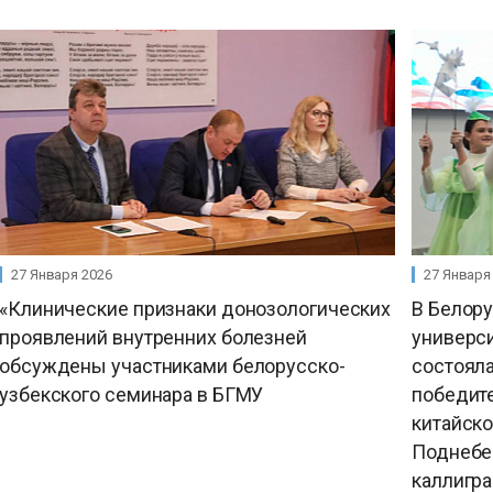
27 Января 2026
27 Января
«Клинические признаки донозологических
В Белор
проявлений внутренних болезней
универс
обсуждены участниками белорусско-
состоял
узбекского семинара в БГМУ
победит
китайск
Поднебес
каллигр