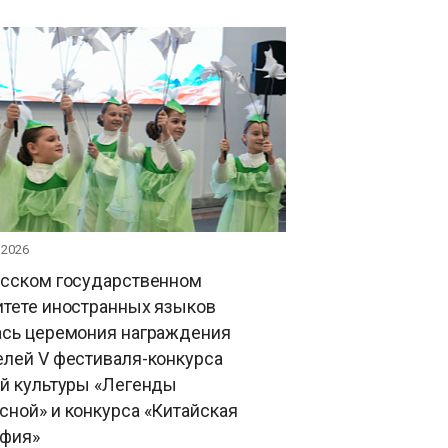
 2026
усском государственном
итете иностранных языков
ась церемония награждения
елей V фестиваля-конкурса
ой культуры «Легенды
ной» и конкурса «Китайская
афия»