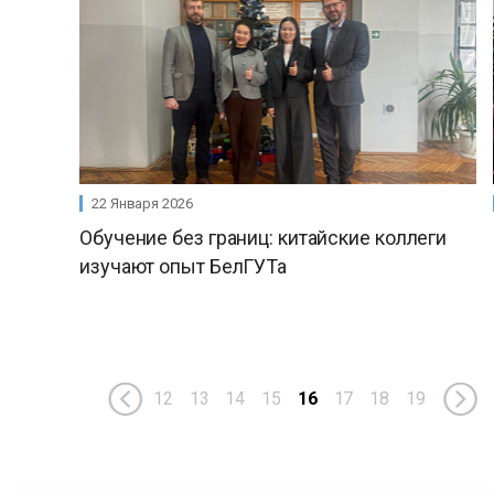
22 Января 2026
Обучение без границ: китайские коллеги
изучают опыт БелГУТа
12
13
14
15
16
17
18
19