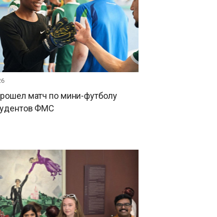
26
прошел матч по мини-футболу
тудентов ФМС