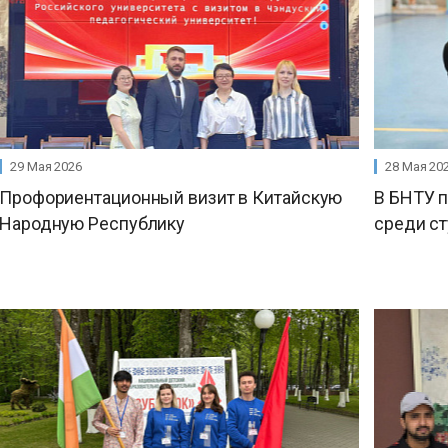
29 Мая 2026
28 Мая 20
Профориентационный визит в Китайскую
В БНТУ 
Народную Республику
среди с