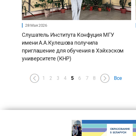
28 Мая 2026
Слушатель Института Конфуция МГУ
имени А.А.Кулешова получила
приглашение для обучения в Хэйхэском
университете (КНР)
1
2
3
4
5
6
7
8
Все