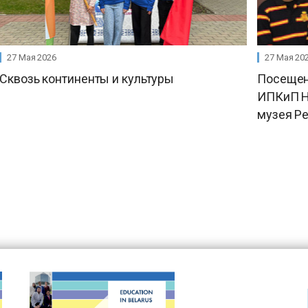
27 Мая 2026
27 Мая 20
Сквозь континенты и культуры
Посещен
ИПКиП Н
музея Р