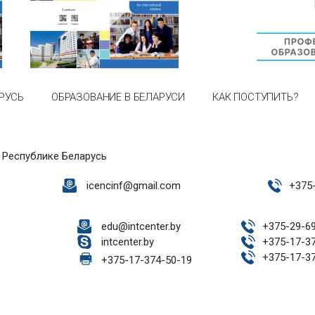
РУСЬ
ОБРАЗОВАНИЕ В БЕЛАРУСИ
КАК ПОСТУПИТЬ?
 Республике Беларусь
icencinf@gmail.com
+
375
edu@intcenter.by
+
375-29-6
intcenter.by
+
375-17-3
+
375-17-3
+
375-17-374-50-19