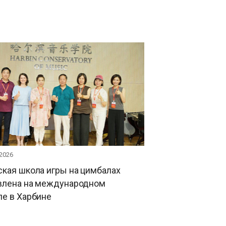
 2026
кая школа игры на цимбалах
влена на международном
ле в Харбине