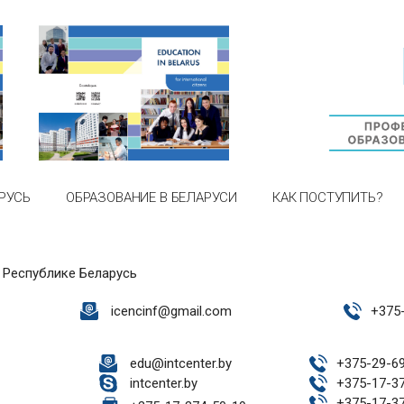
РУСЬ
ОБРАЗОВАНИЕ В БЕЛАРУСИ
КАК ПОСТУПИТЬ?
 Республике Беларусь
icencinf@gmail.com
+
375
edu@intcenter.by
+
375-29-6
intcenter.by
+
375-17-3
+
375-17-3