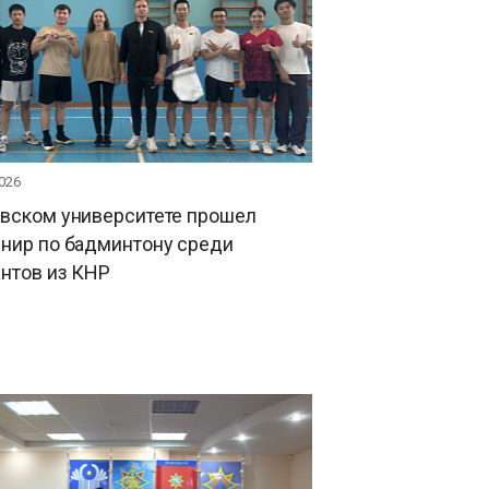
026
овском университете прошел
рнир по бадминтону среди
нтов из КНР