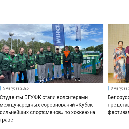
5 Августа 2026
3 Августа
Студенты БГУФК стали волонтерами
Белорусс
международных соревнований «Кубок
предста
сильнейших спортсменов» по хоккею на
фестива
траве