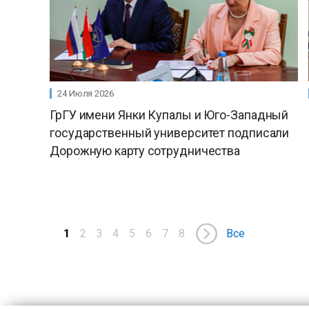
24 Июля 2026
ГрГУ имени Янки Купалы и Юго-Западный
государственный университет подписали
Дорожную карту сотрудничества
1
2
3
4
5
6
7
8
Все