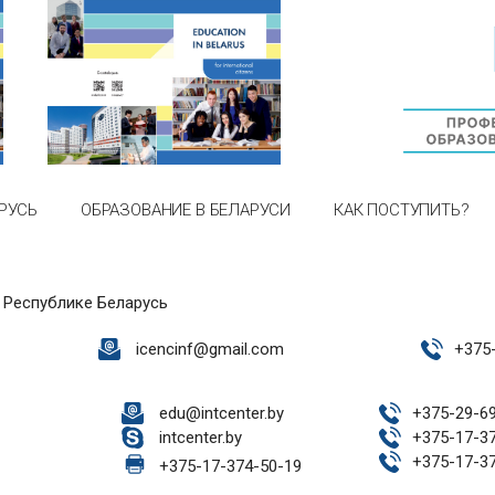
РУСЬ
ОБРАЗОВАНИЕ В БЕЛАРУСИ
КАК ПОСТУПИТЬ?
 Республике Беларусь
icencinf@gmail.com
+
375
edu@intcenter.by
+
375-29-6
intcenter.by
+
375-17-3
+
375-17-3
+
375-17-374-50-19