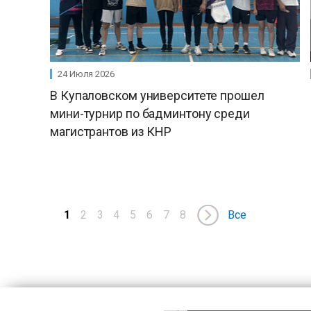
24 Июля 2026
В Купаловском университете прошел
мини-турнир по бадминтону среди
магистрантов из КНР
1
2
3
4
5
6
7
8
Все