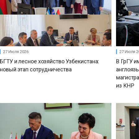
27 Июля 2026
27 Июля 2
БГТУ и лесное хозяйство Узбекистана:
В ГрГУ и
новый этап сотрудничества
англояз
магистр
из КНР