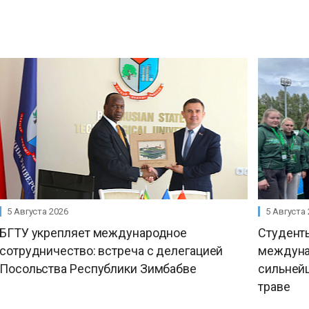
5 Августа 2026
5 Августа
БГТУ укрепляет международное
Студент
сотрудничество: встреча с делегацией
междуна
Посольства Республики Зимбабве
сильнейш
траве