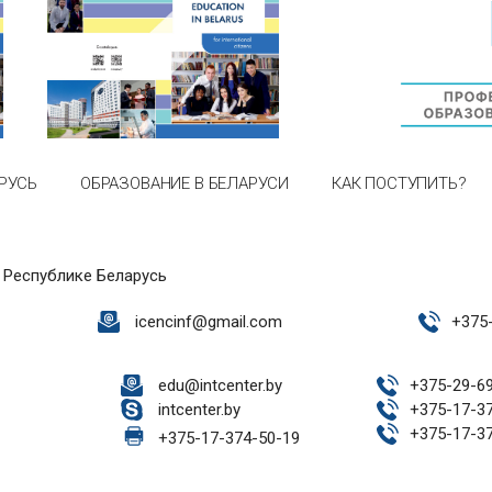
РУСЬ
ОБРАЗОВАНИЕ В БЕЛАРУСИ
КАК ПОСТУПИТЬ?
 Республике Беларусь
icencinf@gmail.com
+
375
edu@intcenter.by
+
375-29-6
intcenter.by
+
375-17-3
+
375-17-3
+
375-17-374-50-19