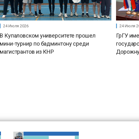
24 Июля 2026
24 Июля 2
В Купаловском университете прошел
ГрГУ им
мини-турнир по бадминтону среди
государ
магистрантов из КНР
Дорожну