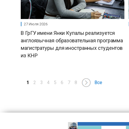
27 Июля 2026
В ГрГУ имени Янки Купалы реализуется
англоязычная образовательная программа
магистратуры для иностранных студентов
из КНР
1
2
3
4
5
6
7
8
Все