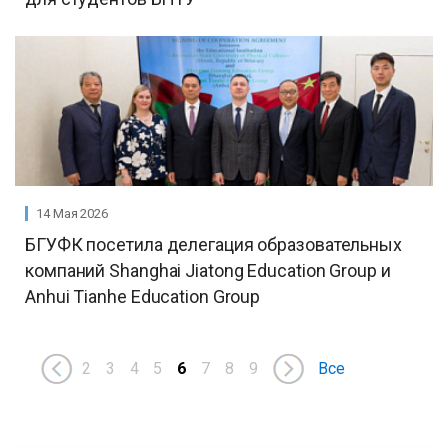
14 Мая 2026
БГУФК посетила делегация образовательных
компаний Shanghai Jiatong Education Group и
Anhui Tianhe Education Group
2
3
4
5
6
7
8
9
Все