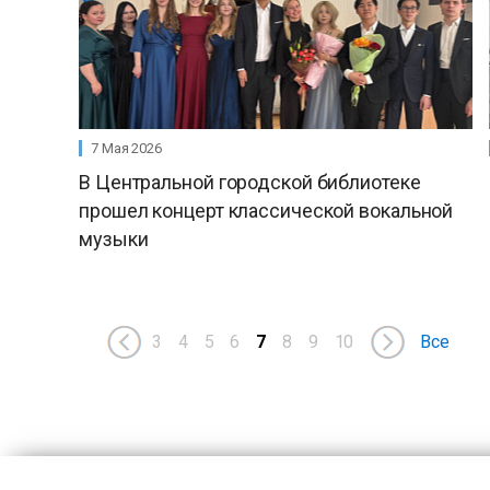
7 Мая 2026
В Центральной городской библиотеке
прошел концерт классической вокальной
музыки
3
4
5
6
7
8
9
10
Все