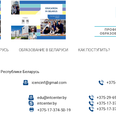
РУСЬ
ОБРАЗОВАНИЕ В БЕЛАРУСИ
КАК ПОСТУПИТЬ?
 Республике Беларусь
icencinf@gmail.com
+
375
edu@intcenter.by
+
375-29-6
intcenter.by
+
375-17-3
+
375-17-3
+
375-17-374-50-19