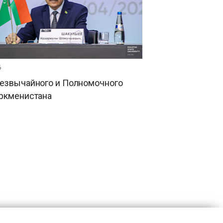
6
резвычайного и Полномочного
уркменистана