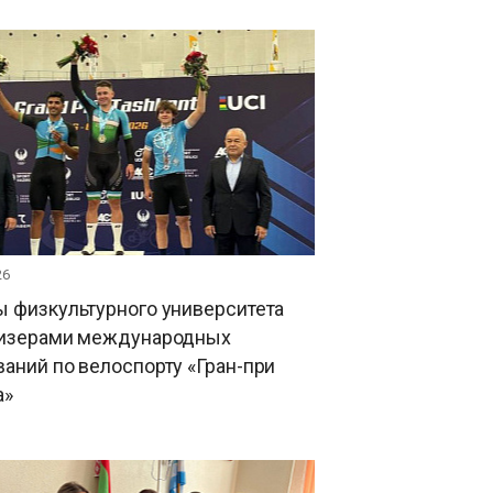
26
 физкультурного университета
ризерами международных
аний по велоспорту «Гран-при
а»