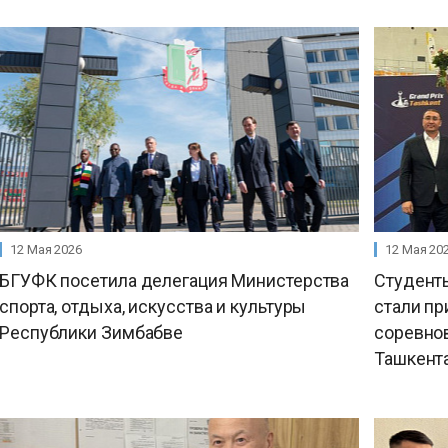
12 Мая 2026
12 Мая 20
БГУФК посетила делегация Министерства
Студенты
спорта, отдыха, искусства и культуры
стали п
Республики Зимбабве
соревнов
Ташкент