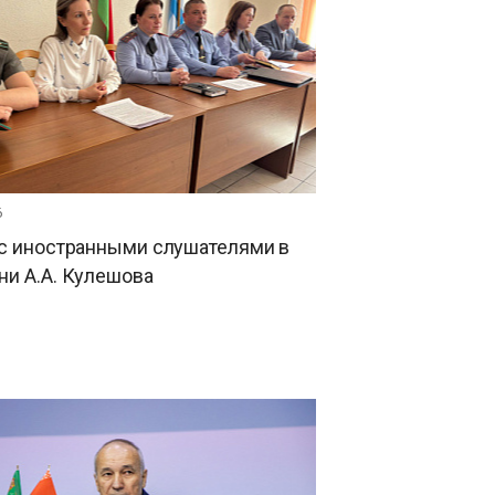
6
 с иностранными слушателями в
и А.А. Кулешова