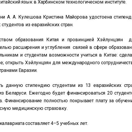
итайский язык в Харбинском технологическом институте.
и А. А. Кулешова Кристина Майорова удостоена стипенд
 студентов из евразийских стран.
рством образования Китая и провинцией Хэйлунцзян д
 целью расширения и углубления связей в сфере образован
ьникам и студентам возможности учиться в Китае: сдела
ее; открыть Хэйлунцзян для международного сотрудничеств
транами Евразии.
ть данную стипендию студентам из 13 евразийских стра
из Беларуси. Ежегодно будет финансироваться 20 студент
ов. Финансирование полностью покрывает плату за обучени
сную медицинскую страховку.
алавриата составляет 4–5 учебных лет.