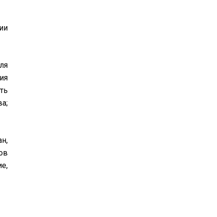
ии
ля
ия
ть
а;
н,
ов
е,