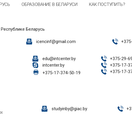
РУСЬ
ОБРАЗОВАНИЕ В БЕЛАРУСИ
КАК ПОСТУПИТЬ?
 Республике Беларусь
icencinf@gmail.com
+
375
edu@intcenter.by
+
375-29-6
intcenter.by
+
375-17-3
+
375-17-3
+
375-17-374-50-19
studyinby@giac.by
+
3
ых