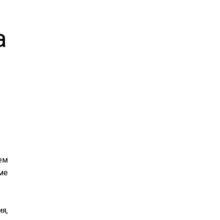
а
ем
ме
я,