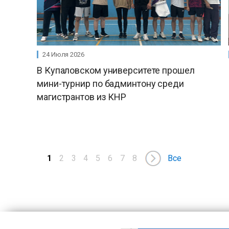
24 Июля 2026
В Купаловском университете прошел
мини-турнир по бадминтону среди
магистрантов из КНР
1
2
3
4
5
6
7
8
Все