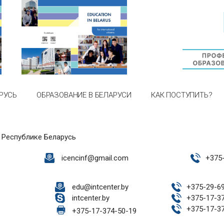
РУСЬ
ОБРАЗОВАНИЕ В БЕЛАРУСИ
КАК ПОСТУПИТЬ?
 Республике Беларусь
icencinf@gmail.com
+
375
edu@intcenter.by
+
375-29-6
intcenter.by
+
375-17-3
+
375-17-3
+
375-17-374-50-19