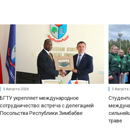
5 Августа 2026
5 Августа
БГТУ укрепляет международное
Студент
сотрудничество: встреча с делегацией
междуна
Посольства Республики Зимбабве
сильнейш
траве