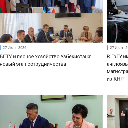
27 Июля 2026
27 Июля 2
БГТУ и лесное хозяйство Узбекистана:
В ГрГУ и
новый этап сотрудничества
англояз
магистр
из КНР