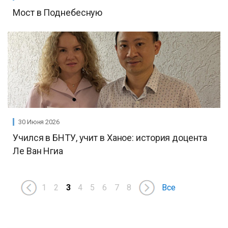
Мост в Поднебесную
30 Июня 2026
Учился в БНТУ, учит в Ханое: история доцента
Ле Ван Нгиа
1
2
3
4
5
6
7
8
Все