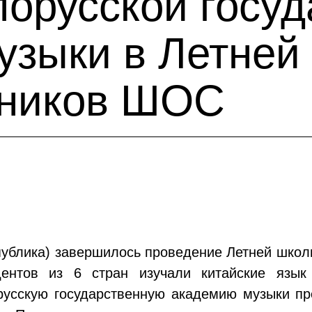
лорусской госу
узыки в Летней
тников ШОС
ублика) завершилось проведение Летней школы
нтов из 6 стран изучали китайские язык 
русскую государственную академию музыки пр