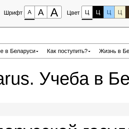
А
А
А
Ц
Ц
Ц
Ц
Шрифт
Цвет
е в Беларуси
Как поступить?
Жизнь в Б
larus. Учеба в Б