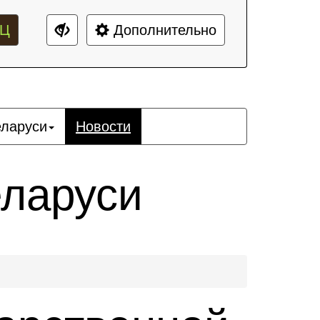
Ц
Дополнительно
еларуси
Новости
еларуси