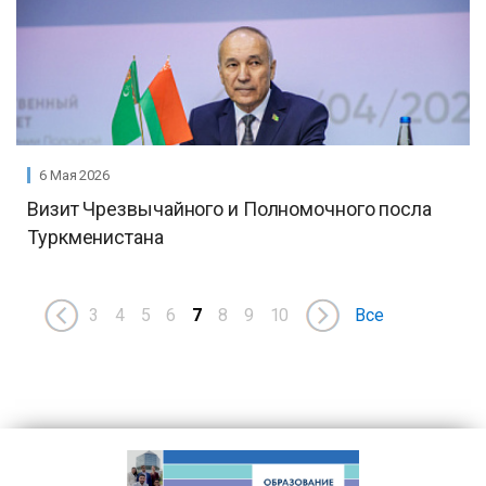
6 Мая 2026
Визит Чрезвычайного и Полномочного посла
Туркменистана
3
4
5
6
7
8
9
10
Все