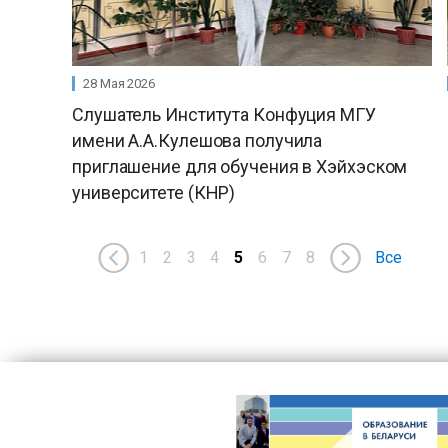
28 Мая 2026
Слушатель Института Конфуция МГУ
имени А.А.Кулешова получила
приглашение для обучения в Хэйхэском
университете (КНР)
1
2
3
4
5
6
7
8
Все