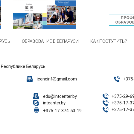
РУСЬ
ОБРАЗОВАНИЕ В БЕЛАРУСИ
КАК ПОСТУПИТЬ?
 Республике Беларусь
icencinf@gmail.com
+
375
edu@intcenter.by
+
375-29-6
intcenter.by
+
375-17-3
+
375-17-3
+
375-17-374-50-19