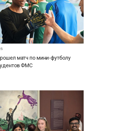
26
прошел матч по мини-футболу
тудентов ФМС