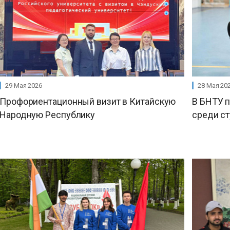
29 Мая 2026
28 Мая 20
Профориентационный визит в Китайскую
В БНТУ 
Народную Республику
среди с