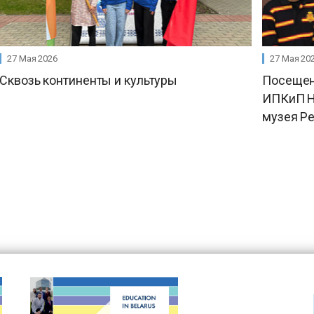
27 Мая 2026
27 Мая 20
Сквозь континенты и культуры
Посещен
ИПКиП Н
музея Р