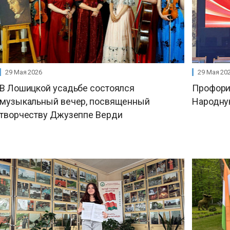
29 Мая 2026
29 Мая 20
В Лошицкой усадьбе состоялся
Профори
музыкальный вечер, посвященный
Народну
творчеству Джузеппе Верди