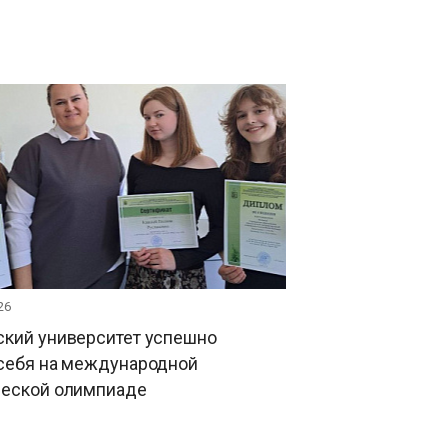
26
ский университет успешно
 себя на международной
ческой олимпиаде