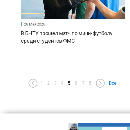
28 Мая 2026
В БНТУ прошел матч по мини-футболу
среди студентов ФМС
1
2
3
4
5
6
7
8
Все