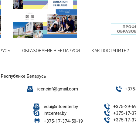
РУСЬ
ОБРАЗОВАНИЕ В БЕЛАРУСИ
КАК ПОСТУПИТЬ?
 Республике Беларусь
icencinf@gmail.com
+
375
edu@intcenter.by
+
375-29-6
intcenter.by
+
375-17-3
+
375-17-3
+
375-17-374-50-19