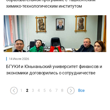
химико-технологическим институтом
14 Июля 2026
БГУКИ и Юньнаньский университет финансов и
экономики договорились о сотрудничестве
1
2
3
4
5
6
7
8
Все