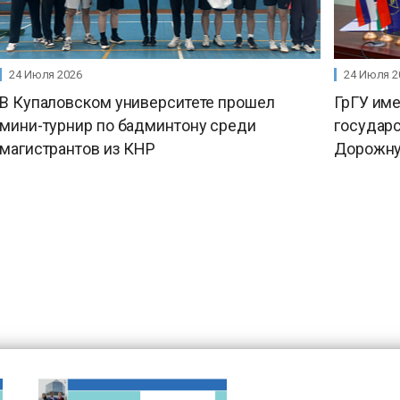
24 Июля 2026
24 Июля 2
В Купаловском университете прошел
ГрГУ им
мини-турнир по бадминтону среди
государ
магистрантов из КНР
Дорожну