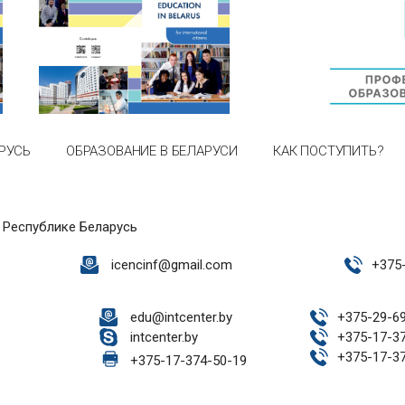
РУСЬ
ОБРАЗОВАНИЕ В БЕЛАРУСИ
КАК ПОСТУПИТЬ?
 Республике Беларусь
icencinf@gmail.com
+
375
edu@intcenter.by
+
375-29-6
intcenter.by
+
375-17-3
+
375-17-3
+
375-17-374-50-19