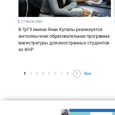
27 Июля 2026
В ГрГУ имени Янки Купалы реализуется
англоязычная образовательная программа
магистратуры для иностранных студентов
из КНР
1
2
3
4
5
6
7
8
Все