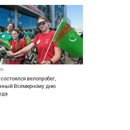
26
состоялся велопробег,
нный Всемирному дню
еда