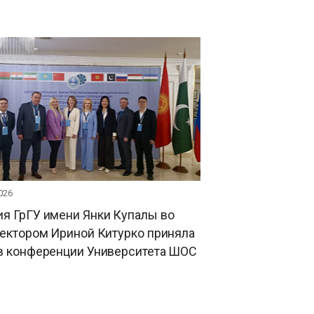
026
я ГрГУ имени Янки Купалы во
ректором Ириной Китурко приняла
 в конференции Университета ШОС