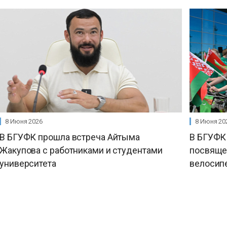
8 Июня 2026
8 Июня 20
В БГУФК прошла встреча Айтыма
В БГУФК 
Жакупова с работниками и студентами
посвяще
университета
велосип